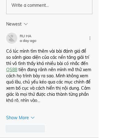
Write a comment...
It’s all about people
How do you ch
company you w
right? 🙋‍♀️🙋‍♂️🙋
🤔
Newest
RU HA
a day ago
Có lúc mình tìm thêm vài bài đánh giá để 
so sánh giao diện của các nền tảng giải trí 
thì vô tình thấy khá nhiều bài có nhắc đến 
QS88
 tiện đang rảnh nên mình mở thử xem 
cách họ trình bày ra sao. Mình không xem 
quá lâu, chủ yếu kéo qua các mục chính để 
xem bố cục và cách hiển thị nội dung. Cảm 
giác là mọi thứ được chia thành từng phần 
khá rõ, nhìn vào…
Show More
Like
Reply