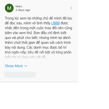
Mars
2 days ago
Trong lúc xem lại những chủ đề mình đã lưu 
để đọc sau, mình vô tình thấy 
U888
 được 
nhắc đến trong một cuộc trao đổi nên cũng 
bấm vào xem thử. Ban đầu chỉ định lướt 
qua vài phút cho biết, nhưng mình lại dành 
thêm chút thời gian để quan sát cách trình 
bày nội dung. Các danh mục được bố trí 
khá ngăn nắp, tiêu đề nổi bật và từng phần 
hiển thị rõ ràng nên rất dễ…
Show More
Like
Reply
Mars
3 days ago
Trong lúc lướt xem một số bài viết mới, 
mình vô tình thấy 
GO99
 xuất hiện trong 