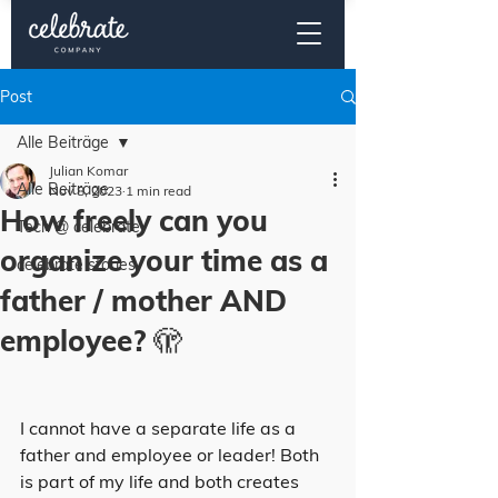
Post
Alle Beiträge
Julian Komar
Alle Beiträge
Nov 8, 2023
1 min read
How freely can you
Tech @ celebrate
organize your time as a
celebrate stories
father / mother AND
employee? 🫣
I cannot have a separate life as a 
father and employee or leader! Both 
is part of my life and both creates 