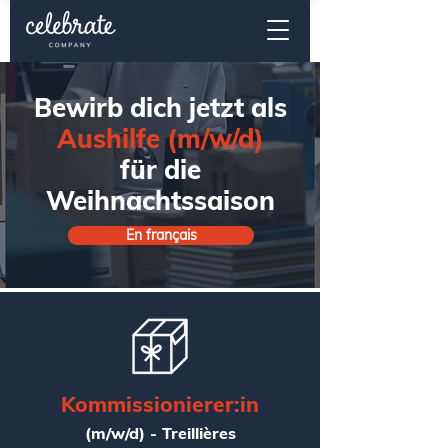
Bewirb dich jetzt als
Aushilfe
(m/w/d)
f​ür die
Weihnachtssaison
En français
Kommissionierer:in
(m/w/d) - Treillières