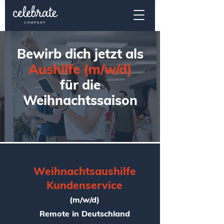
Bewirb dich jetzt als
Aushilfe
(m/w/d)
f​ür die
Weihnachtssaison
Weihnachtsaushilfe
Kundenservice
(m/w/d)
Remote in Deutschland