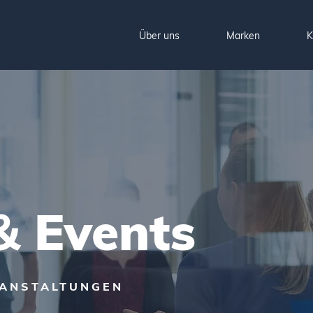
Über uns
Marken
K
 &
Events
RANSTALTUNGEN