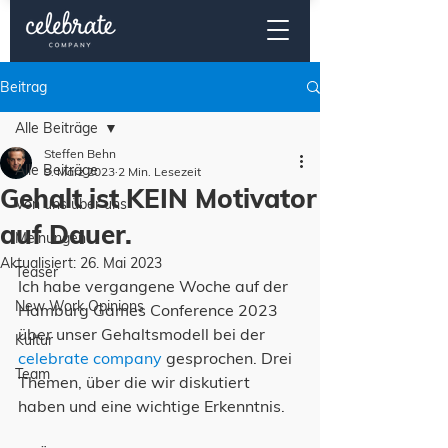
Beitrag
Alle Beiträge
Steffen Behn
Alle Beiträge
9. März 2023
2 Min. Lesezeit
Gehalt ist KEIN Motivator
Von uns über uns
auf Dauer.
Meinungen
Aktualisiert:
26. Mai 2023
Teaser
Ich habe vergangene Woche auf der 
New Work Opinions
Hamburg Games Conference 2023 
über unser Gehaltsmodell bei der 
Kultur
celebrate company
 gesprochen. Drei 
Team
Themen, über die wir diskutiert 
haben und eine wichtige Erkenntnis.